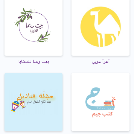
أقرأ عربي
بيت ريما للحكايا