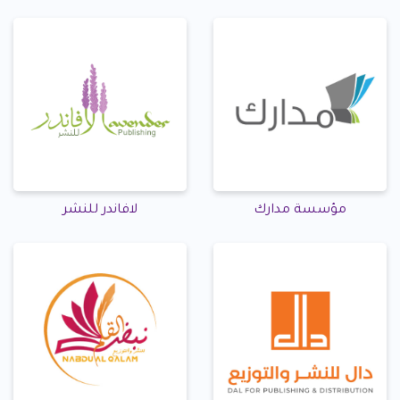
مؤسسة مدارك
لافاندر للنشر