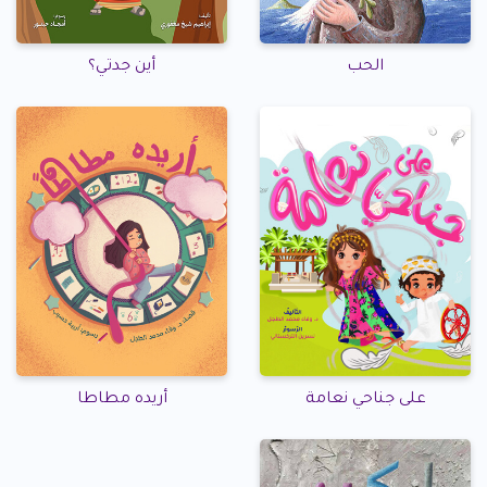
الحب
أين جدتي؟
على جناحي نعامة
أريده مطاطا