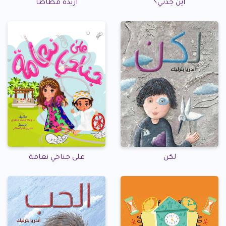
أين جدتي؟
أريده مطاطا
لكن
على جناحي نعامة