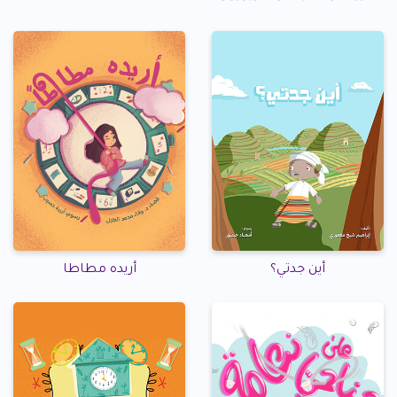
أين جدتي؟
أريده مطاطا