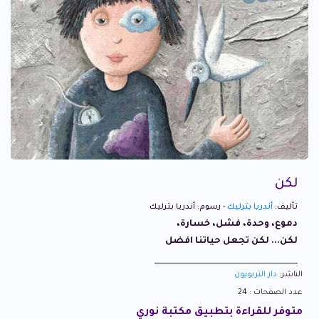
لكن
تأليف:
أندريا بترليك
- رسوم: أندريا بترليك
دموع، وحدة، فشل، خسارة،
لكن... لكن تجعل حياتنا افضل
الناشر:
دار التربويون
عدد الصفحات : 24
متوفر للقراءة بتطبيق مكتبة نوري