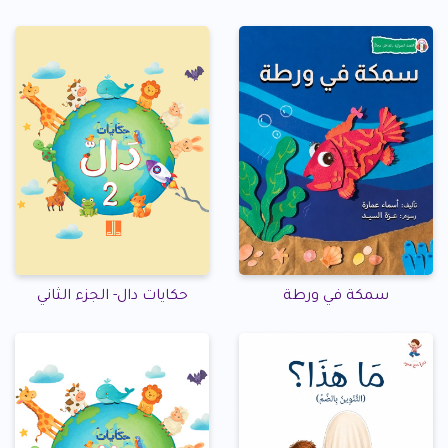
سمكة في ورطة
حكايات دال- الجزء الثاني