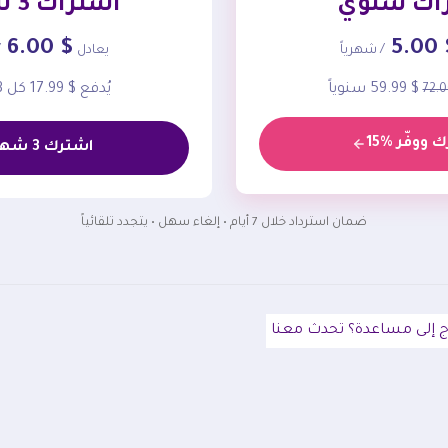
اك سنوي
اشتراك 3 شهور
$ 6.00
$ 5
/ شهرياً
يعادل
/
$ 59.99 سنوياً
يُدفع $ 17.99 كل 3 شهور
 ووفّر %15
اشترك 3 شهور
ضمان استرداد خلال 7 أيام • إلغاء سهل • يتجدد تلقائياً
ج إلى مساعدة؟ تحدث معنا