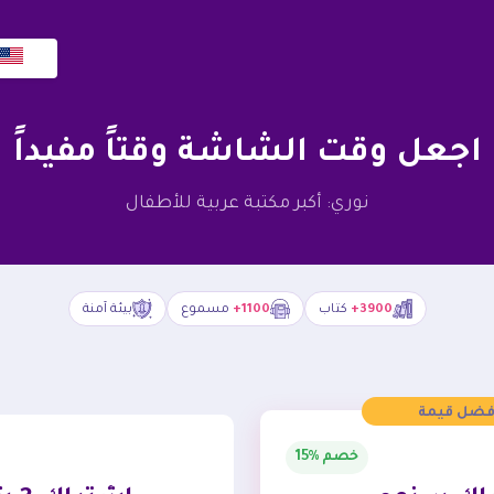
اجعل وقت الشاشة وقتاً مفيداً
نوري: أكبر مكتبة عربية للأطفال
3900+
كتاب
1100+
مسموع
بيئة آمنة
فضل قيمة
خصم %15