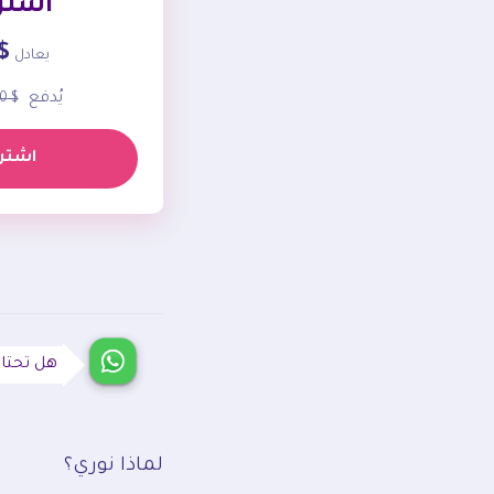
اشتر
.00
يعادل
يُدفع
$ 72.00
اشترك
هل تحتا
لماذا نوري؟