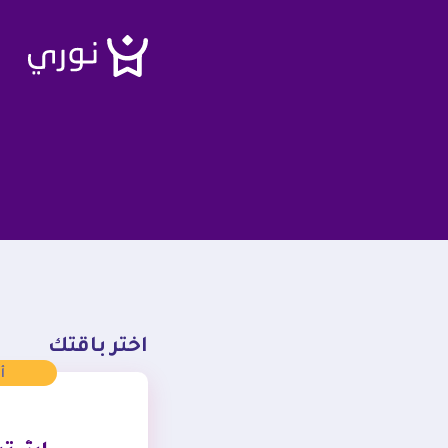
اختر باقتك
أ