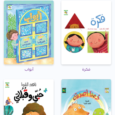
فكرة
أبواب