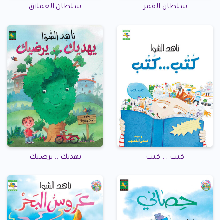
سلطان العملاق
سلطان القمر
كتب ... كتب
يهديك .. يرضيك