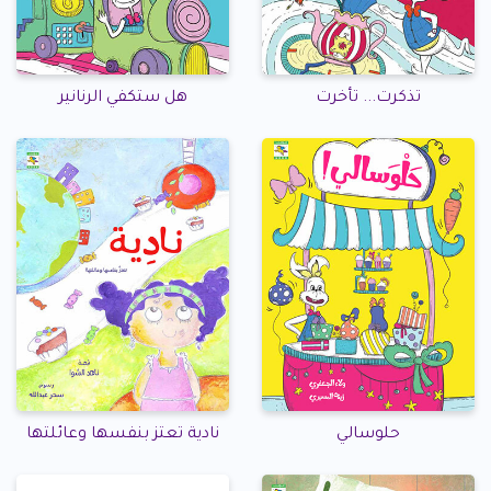
تذكرت... تأخرت
هل ستكفي الرنانير
حلوسالي
نادية تعتز بنفسها وعائلتها