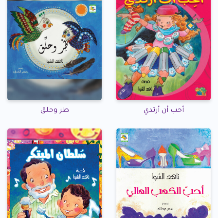
أحب أن أرتدي
طر وحلق