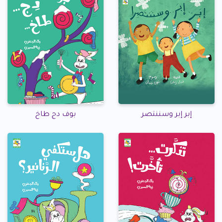
إبر إبر وسننتصر
بوف دج طاخ