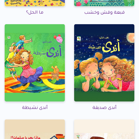
قبعة وقش وخشب
ما الحل؟
أندى صديقة
أندى نشيطة