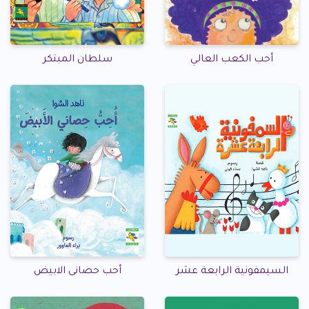
أحب الكعب العالي
سلطان المبتكر
السيمفونية الرابعة عشر
أحب حصانى الابيض