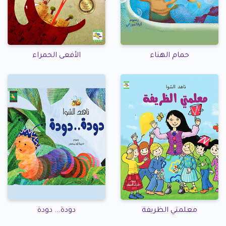
حمام الهناء
الأفعى الحمراء
معلمتي الظريفة
دودة... دودة