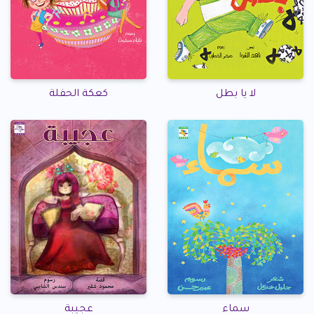
لا يا بطل
كعكة الحفلة
سماء
عجيبة