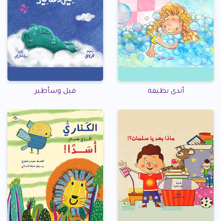
أندى نظيفة
فيل وسأطير