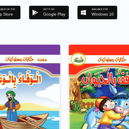
LABLE ON THE
GET IT ON
AVAILABLE FOR
p Store
Google Play
Windows 10