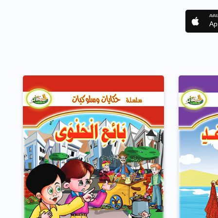
AVAI
Ap