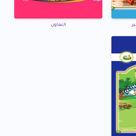
ر
التعاون