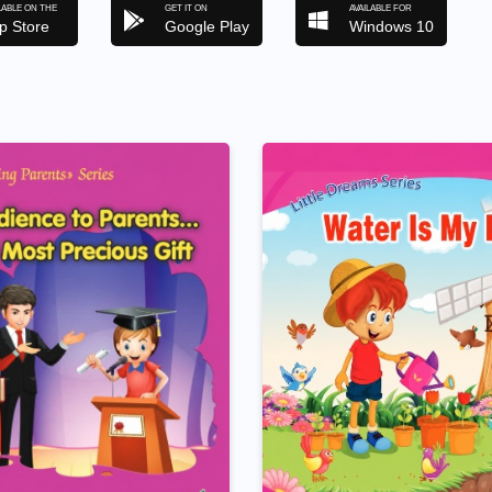
LABLE ON THE
GET IT ON
AVAILABLE FOR
p Store
Google Play
Windows 10