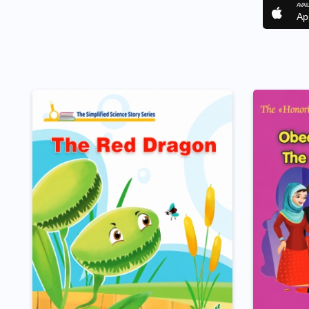
AVAI
Ap