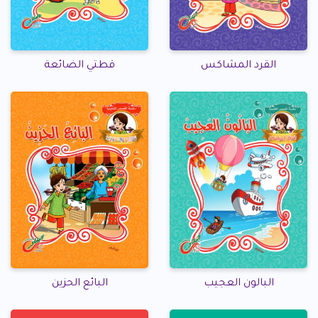
القرد المشاكس
قطتي الضائعة
البالون العجيب
البائع الحزين