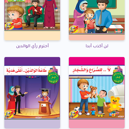
لن أكذب أبدا
أحترم رأي الوالدين