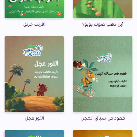
أين ذهب صوت بوبو؟
الأرنب خرنق
قعود في سباق الهجن
الثور عجل