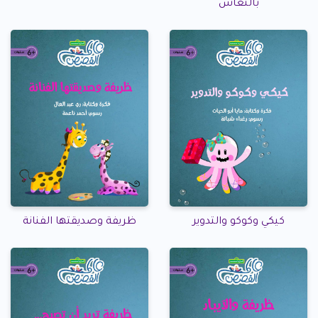
بالنعاس
كيكي وكوكو والتدوير
ظريفة وصديقتها الفنانة