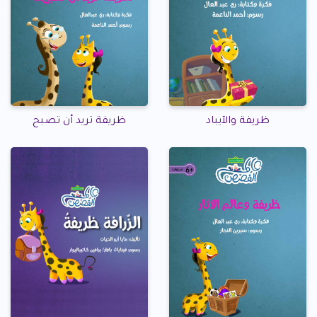
ظريفة والآيباد
ظريفة تريد أن تصبح