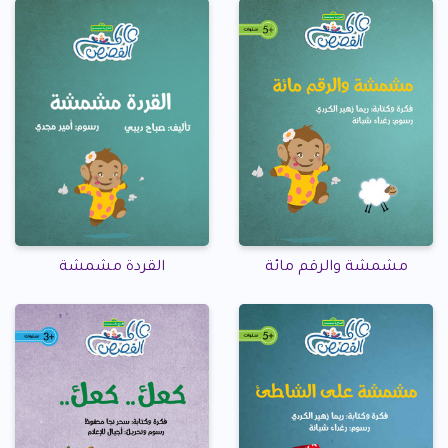
مشمشة والرقم مائة
القردة مشمشة