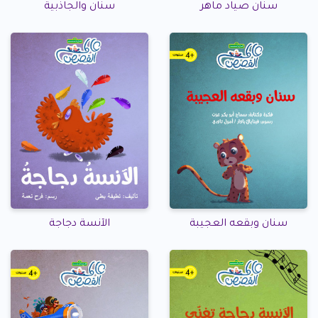
سنان صياد ماهر
سنان والجاذبية
سنان وبقعه العجيبة
الآنسة دجاجة