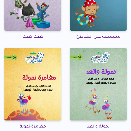
مشمشة على الشاطئ
كعك كعك
نمولة والعد
مغامرة نمولة