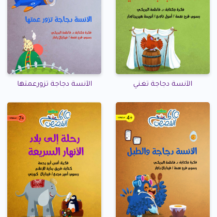
الآنسة دجاجة تغني
الآنسة دجاجة تزورعمتها