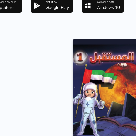
LABLE ON THE
GET IT ON
AVAILABLE FOR
p Store
Google Play
Windows 10