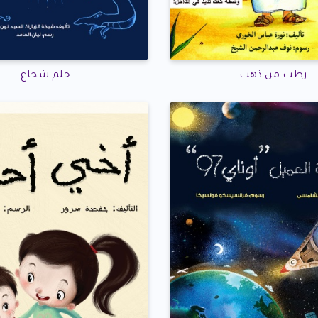
رطب من ذهب
حلم شجاع