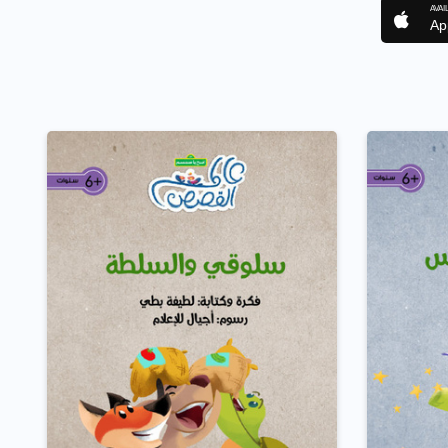
AVAI
Ap