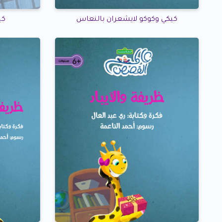
كيكي وكوكو لايشعران بالنعاس
كي