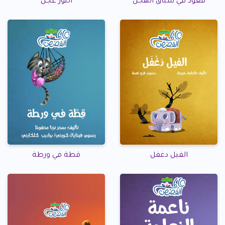
قعود في سباق الهجن
الثور عجل
الفيل دغفل
قطة في ورطة