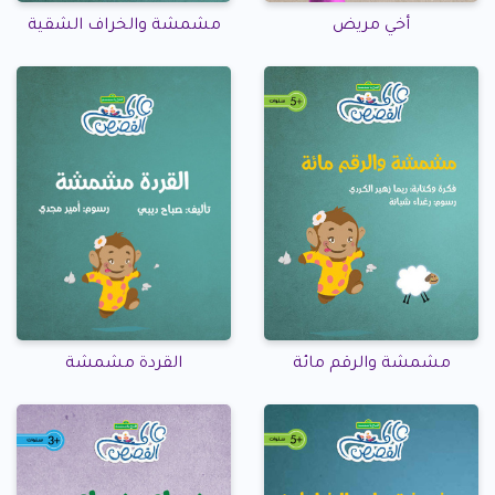
أخي مريض
مشمشة والخراف الشقية
مشمشة والرقم مائة
القردة مشمشة