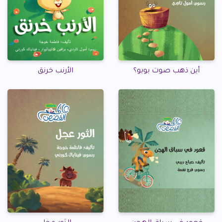
أين ذهب صوت بوبو؟
الأرنب خرنق