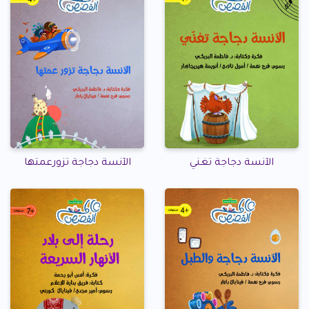
الآنسة دجاجة تغني
الآنسة دجاجة تزورعمتها