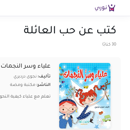
كتب عن حب العائلة
30 كتابًا
علياء وسر النجمات
تأليف:
نجوى درديري
الناشر:
مكتبة ومضة
تعلم مع علياء كيفية التحو