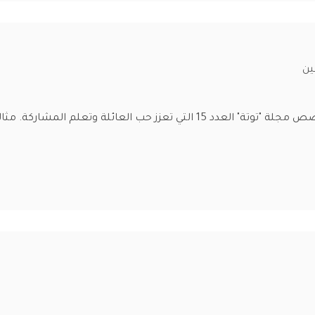
ين
استمتعوا مع أطفالكم بقصص مجلة "توتة" العدد 15 التي تعزز حب ا