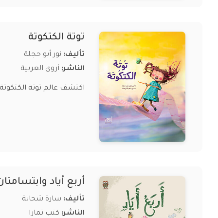
توتة الكتكوتة
تأليف:
نور أبو حجلة
الناشر:
أروى العربية
اكتشف عالم توتة الكتكوتة ا
أربع أياد وابتسامتان
تأليف:
سارة شحاتة
الناشر:
كتب تمارا