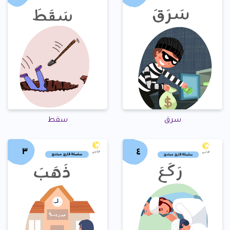
سرق
سقط