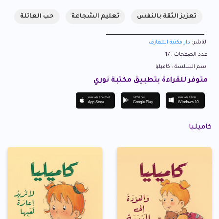
تعزيز الثقة بالنفس
تعليم الشجاعة
حب العائلة
الناشر:
دار مكتبة المعارف
عدد الصفحات : 17
اسم السلسة : كاميليا
متوفر للقراءة بتطبيق مكتبة نوري
AVAILABLE ON THE
GET IT ON
AVAILABLE FOR
App Store
Google Play
Windows 10
كاميليا