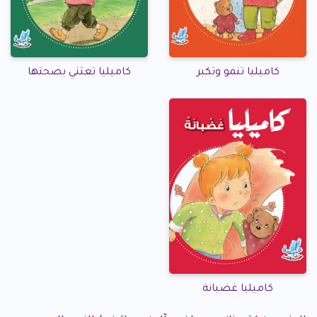
كاميليا تنمو وتكبر
كاميليا تعتني بصحتها
كاميليا غضبانة