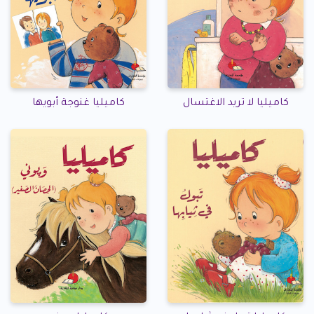
كاميليا لا تريد الاغتسال
كاميليا غنوجة أبويها