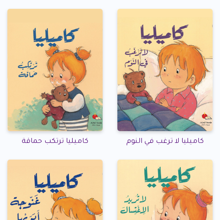
كاميليا لا ترغب في النوم
كاميليا ترتكب حماقة