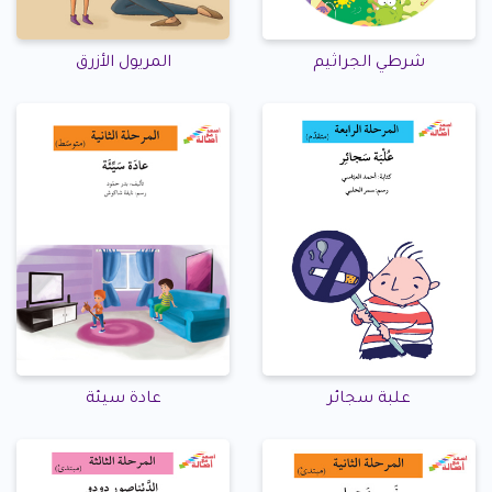
شرطي الجراثيم
المريول الأزرق
علبة سجائر
عادة سيئة