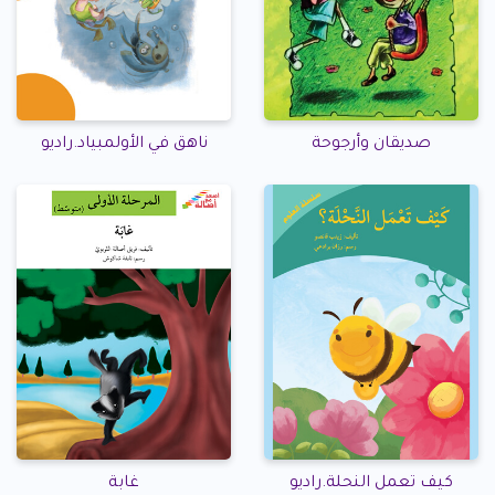
صديقان وأرجوحة
ناهق في الأولمبياد.راديو
كيف تعمل النحلة.راديو
غابة