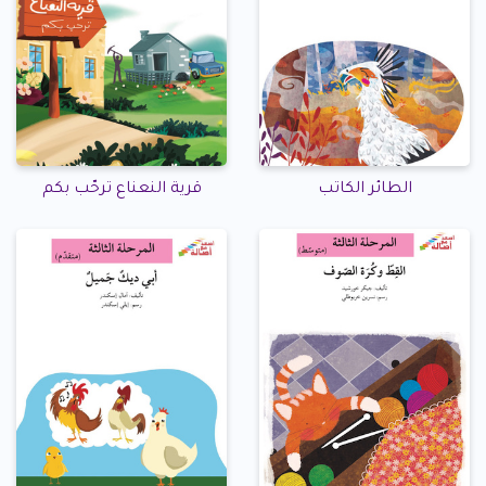
الطائر الكاتب
قرية النعناع ترحّب بكم