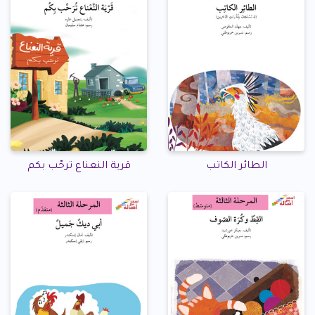
الطائر الكاتب
قرية النعناع ترحّب بكم