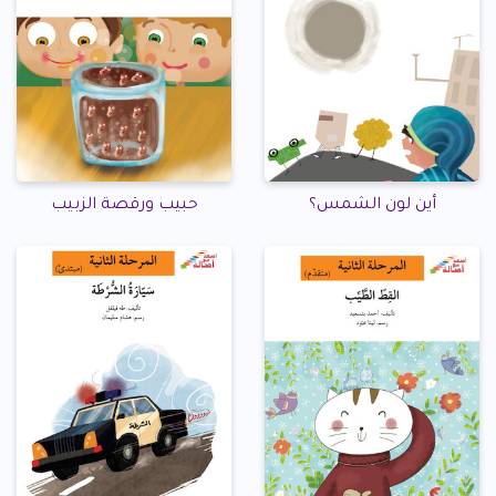
أين لون الشمس؟
حبيب ورقصة الزبيب