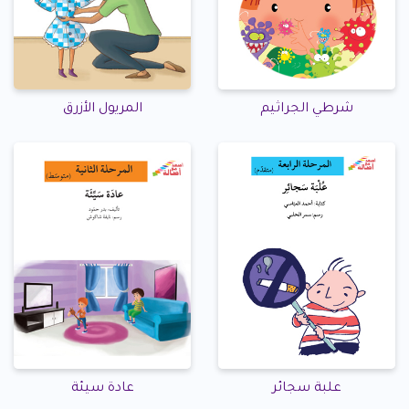
شرطي الجراثيم
المريول الأزرق
علبة سجائر
عادة سيئة