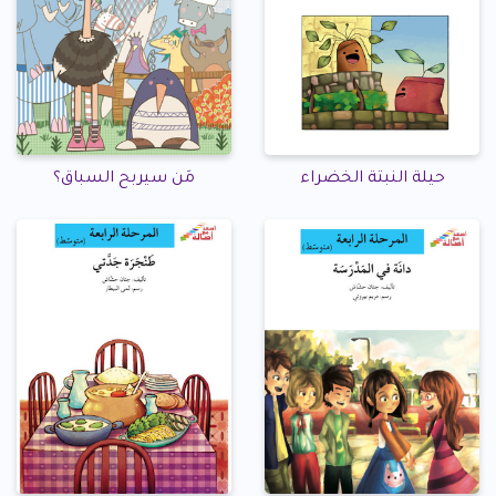
حيلة النبتة الخضراء
مَن سيربح السباق؟