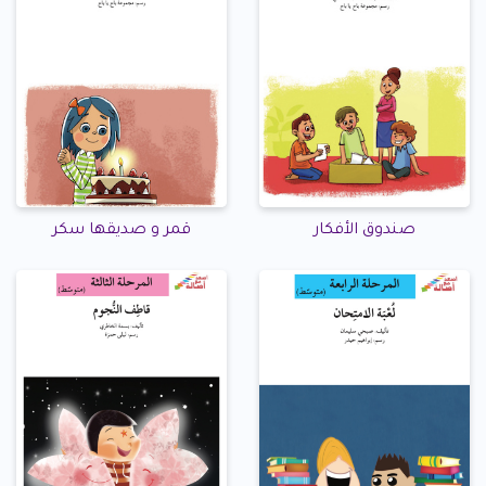
صندوق الأفكار
قمر و صديقها سكر