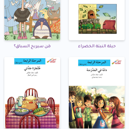
حيلة النبتة الخضراء
مَن سيربح السباق؟