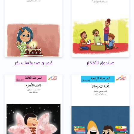
صندوق الأفكار
قمر و صديقها سكر