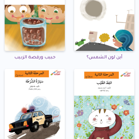
أين لون الشمس؟
حبيب ورقصة الزبيب