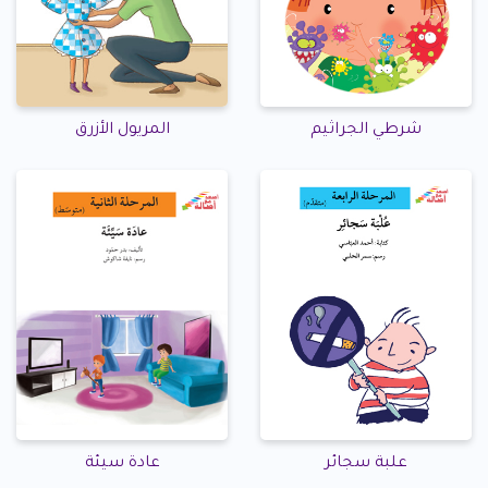
شرطي الجراثيم
المريول الأزرق
علبة سجائر
عادة سيئة