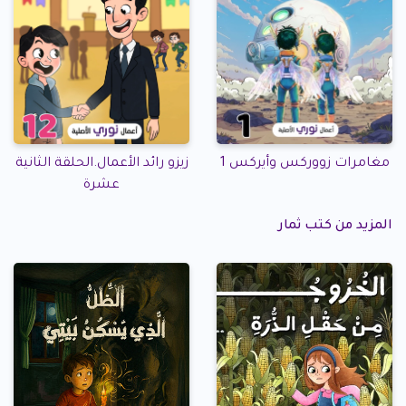
زيزو رائد الأعمال.الحلقة الثانية
مغامرات زووركس وأيركس 1
عشرة
المزيد من كتب ثمار