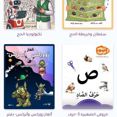
سلطان وخريطة الحج
تكنولوجيا الحج
حروفي الصغيرة 3- حرف
ألغاز زوركس وأيركس- دفتر