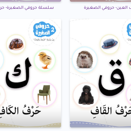
سلسلة حروفي الصغيرة- حر