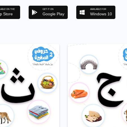
LABLE ON THE
GET IT ON
AVAILABLE FOR
p Store
Google Play
Windows 10