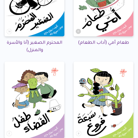
طعام أمي (آداب الطعام)
المحترم الصغير (أنا والأسرة
والمنزل)