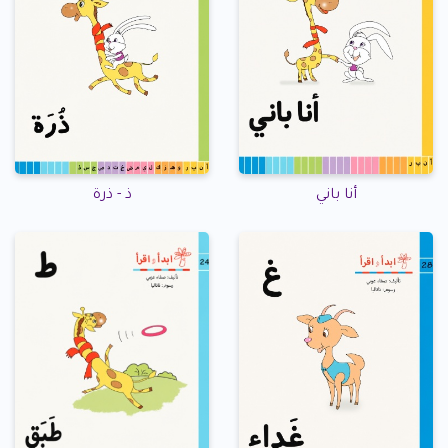
أنا باني
ذ - ذرة