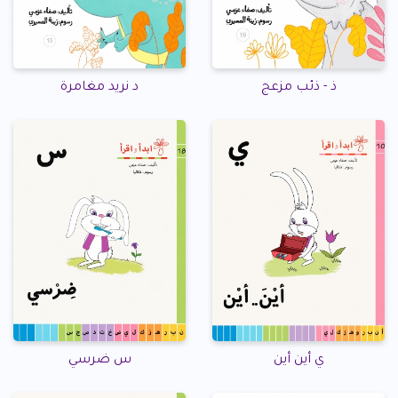
ذ - ذئب مزعج
د نريد مغامرة
ي أين أين
س ضرسي