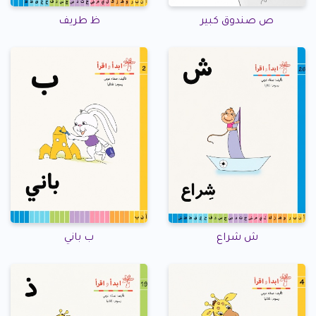
ص صندوق كبير
ظ طريف
ش شراع
ب باني