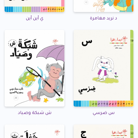
د نريد مغامرة
ي أين أين
س ضرسي
ش شبكة وصياد