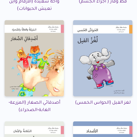
قط وفأر ( أجزاء الجسم)
واحة سعيدة (الأرقام وأين
تعيش الحيوانات)
لغز الفيل (الحواس الخمس)
أصدقائي الصغار (المزرعة-
الغابة-الصحراء)