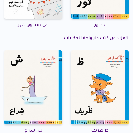
ث ثور
ص صندوق كبير
المزيد من كتب دار واحة الحكايات
ظ طريف
ش شراع