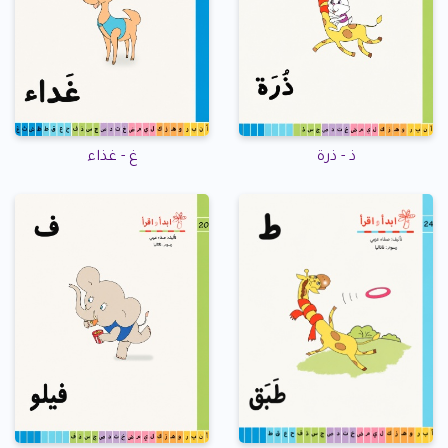
ذ - ذرة
غ - غذاء