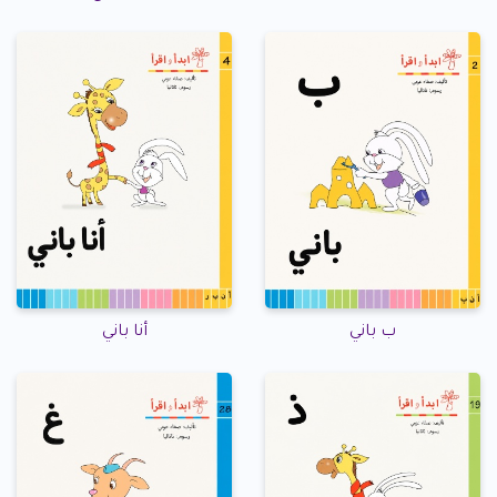
ب باني
أنا باني