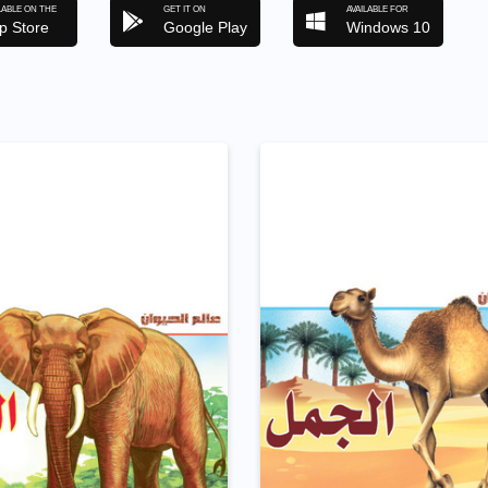
LABLE ON THE
GET IT ON
AVAILABLE FOR
p Store
Google Play
Windows 10