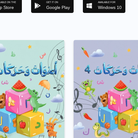
LABLE ON THE
GET IT ON
AVAILABLE FOR
p Store
Google Play
Windows 10