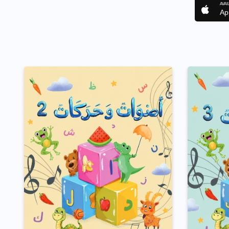
AVAI
Ap