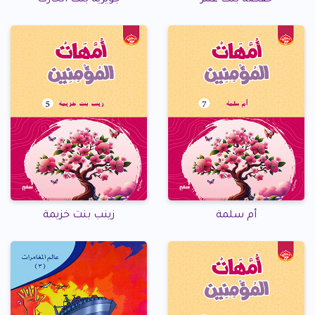
حفصة بنت عمر
جويرية بنت الحارث
أم سلمة
زينب بنت خزيمة