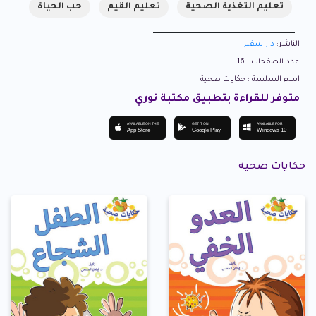
تعليم التغذية الصحية
تعليم القيم
حب الحياة
الناشر:
دار سفير
عدد الصفحات : 16
اسم السلسة : حكايات صحية
متوفر للقراءة بتطبيق مكتبة نوري
AVAILABLE ON THE
GET IT ON
AVAILABLE FOR
App Store
Google Play
Windows 10
حكايات صحية