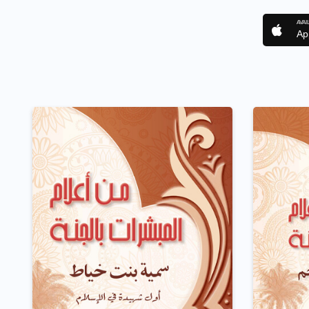
AVAI
Ap