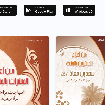
LABLE ON THE
GET IT ON
AVAILABLE FOR
p Store
Google Play
Windows 10