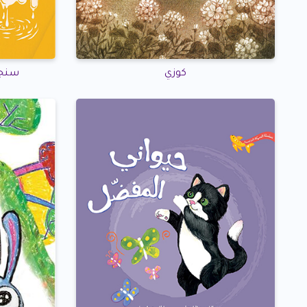
كوزي
سنجو