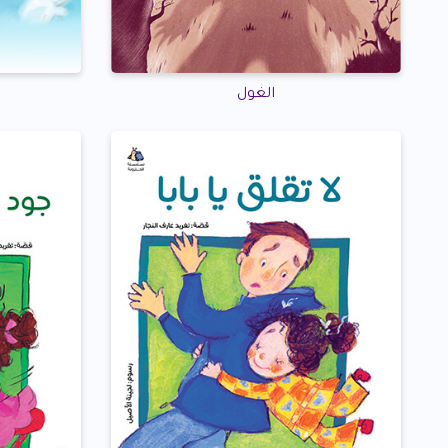
الغول
ق