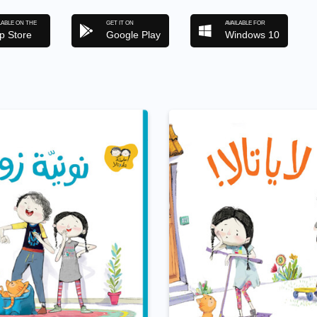
LABLE ON THE
GET IT ON
AVAILABLE FOR
p Store
Google Play
Windows 10