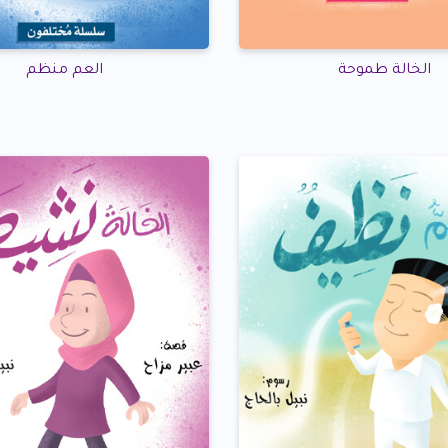
الخالة طموحة
العم منظم