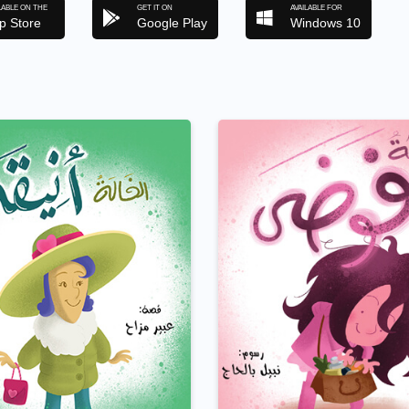
LABLE ON THE
GET IT ON
AVAILABLE FOR
p Store
Google Play
Windows 10