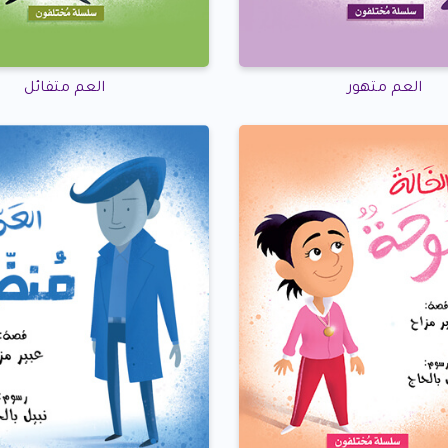
العم متهور
العم متفائل