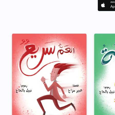
AVAI
Ap