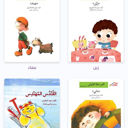
زين
عماد