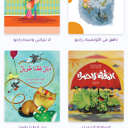
ناهق في الأولمبياد.راديو
لا تتركني وحيدة.راديو