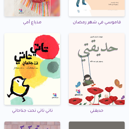
قاموسي في شهر رمضان
مذياع أمي
حديقتي
تاتي تاتي تحت جناحاتي