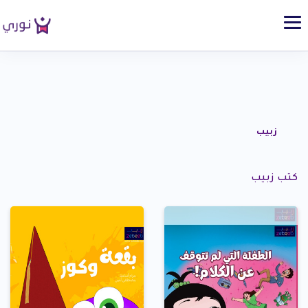
زبيب
كتب زبيب