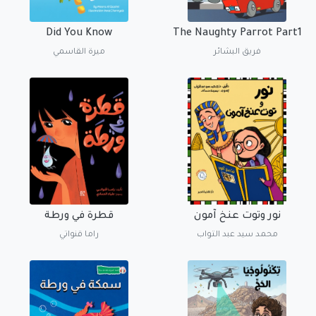
Did You Know
The Naughty Parrot Part1
فريق البشائر
ميرة القاسمي
نور وتوت عنخ آمون
قطرة في ورطة
محمد سيد عبد التواب
راما قنواتي