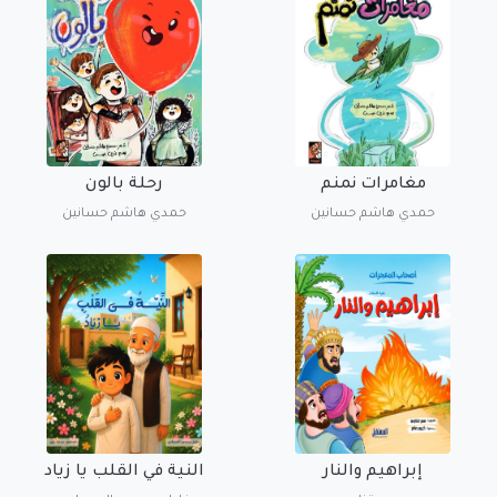
مغامرات نمنم
رحلة بالون
حمدي هاشم حسانين
حمدي هاشم حسانين
إبراهيم والنار
النية في القلب يا زياد