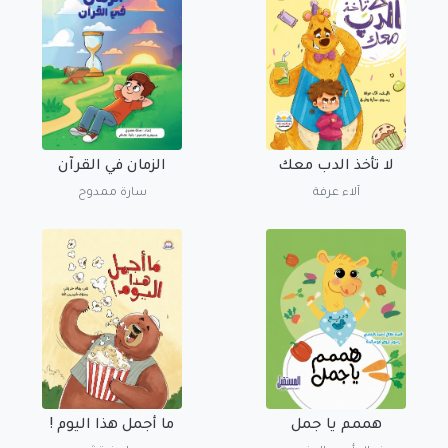
لا تأخذ الدب معك
الزمان في القرآن
آلاء عرفة
سارة ممدوح
هممم يا جمل
ما أجمل هذا اليوم !