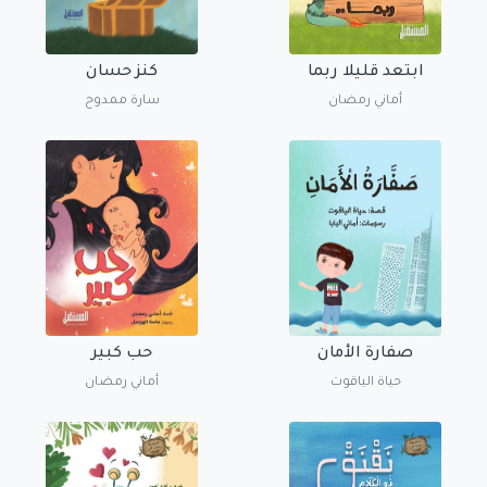
ابتعد قليلا ربما
كنز حسان
أماني رمضان
سارة ممدوح
صفارة الأمان
حب كبير
حياة الياقوت
أماني رمضان