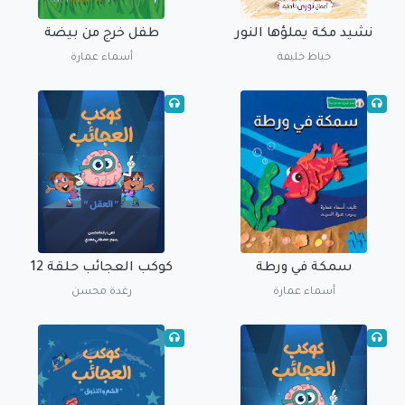
نشيد مكة يملؤها النور
طفل خرج من بيضة
خياط خليفة
أسماء عمارة
سمكة في ورطة
كوكب العجائب حلقة 12
أسماء عمارة
رغدة محسن