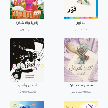
ث ثور
زكريا والاشارة
صفاء عزمي
سمر قناوي
مصير قطيفان
أبيض وأسود
خديجة بلعروسي
عائشة الحارثي