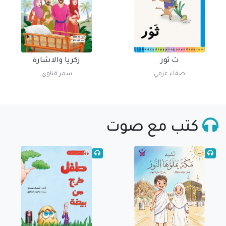
ث ثور
زكريا والاشارة
صفاء عزمي
سمر قناوي
كتب مع صوت