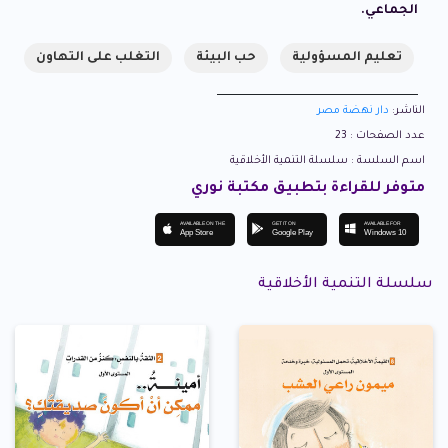
الجماعي.
تعليم المسؤولية
حب البيئة
التغلب على التهاون
الناشر:
دار نهضة مصر
عدد الصفحات : 23
اسم السلسة : سلسلة التنمية الأخلاقية
متوفر للقراءة بتطبيق مكتبة نوري
AVAILABLE ON THE
GET IT ON
AVAILABLE FOR
App Store
Google Play
Windows 10
سلسلة التنمية الأخلاقية