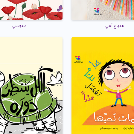
مذياع أمي
حديقتي