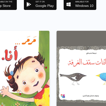
LABLE ON THE
GET IT ON
AVAILABLE FOR
p Store
Google Play
Windows 10