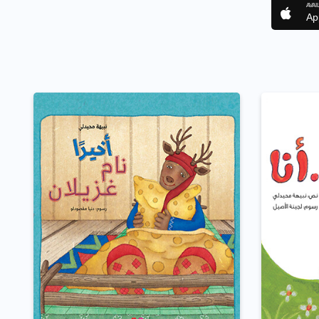
AVAI
Ap