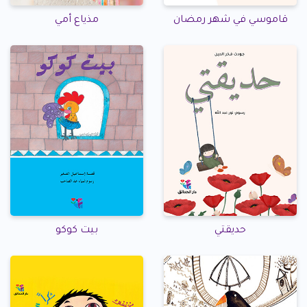
قاموسي في شهر رمضان
مذياع أمي
حديقتي
بيت كوكو