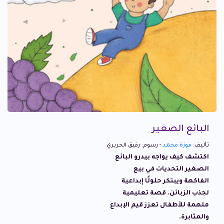
البائع الصغير
تأليف:
موزة محمد
- رسوم: رفيق الحريري
اكتشف كيف يواجه بيدرو البائع
الصغير التحديات في بيع
الفاكهة ويبتكر حلولًا إبداعية
لجذب الزبائن. قصة تعليمية
ملهمة للأطفال تعزز قيم الإبداع
والمثابرة.