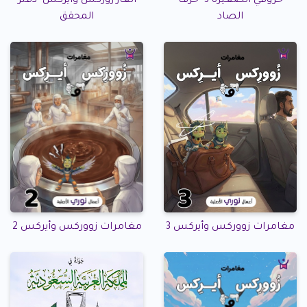
حروفي الصغيرة 3- حرف
ألغاز زوركس وأيركس- دفتر
الصاد
المحقق
مغامرات زووركس وأيركس 3
مغامرات زووركس وأيركس 2