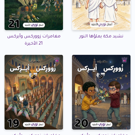
نشيد مكة يملؤها النور
مغامرات زووركس وأيركس
21 الأخيرة