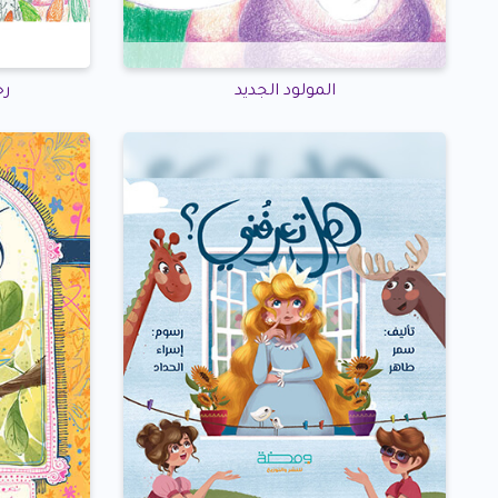
المولود الجديد
رح