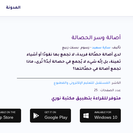
المدونة
أصالة وسر الحصالة
تأليف:
سارة سعيد
- رسوم: بسنت ربيع
لدى أصالة حصَّالة فريدة، لا تجمع بها نقودًا أو أشياء
ثمينة، بل إنَّه شيء لا يُجمع في حصالة أبدًا! تُرى، ماذا
تجمع أصالة في حصَّالتها؟
الناشر:
المستقبل للتعليم الإلكتروني والمطبوع
عدد الصفحات : 25
متوفر للقراءة بتطبيق مكتبة نوري
LABLE ON THE
GET IT ON
AVAILABLE FOR
p Store
Google Play
Windows 10