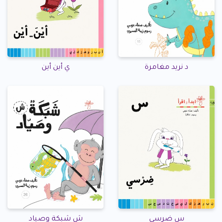
د نريد مغامرة
ي أين أين
س ضرسي
ش شبكة وصياد