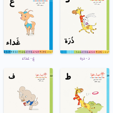
ذ - ذرة
غ - غذاء