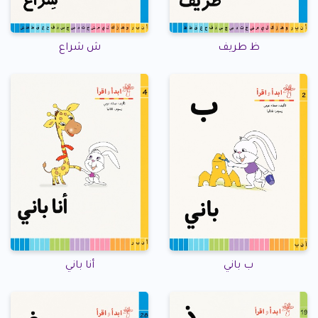
ظ طريف
ش شراع
ب باني
أنا باني