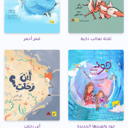
ثلاثة ثعالب ذكية
قمر أحمر
جود ولعبتها الجديدة
أين رحلت