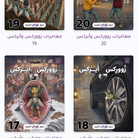
مغامرات زووركس وأيركس
مغامرات زووركس وأيركس
19
20