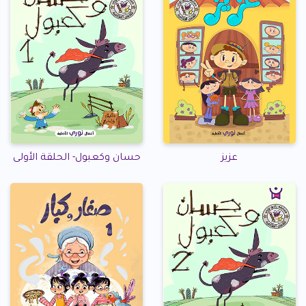
عزيز
حسان وكعبول- الحلقة الأولى