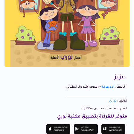
عزيز
تأليف:
آلاء عرفة
- رسوم: شروق الطناني
الناشر:
نوري
اسم السلسة : قصص فكاهية
متوفر للقراءة بتطبيق مكتبة نوري
AVAILABLE ON THE
GET IT ON
AVAILABLE FOR
App Store
Google Play
Windows 10