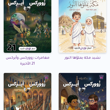
نشيد مكة يملؤها النور
مغامرات زووركس وأيركس
21 الأخيرة