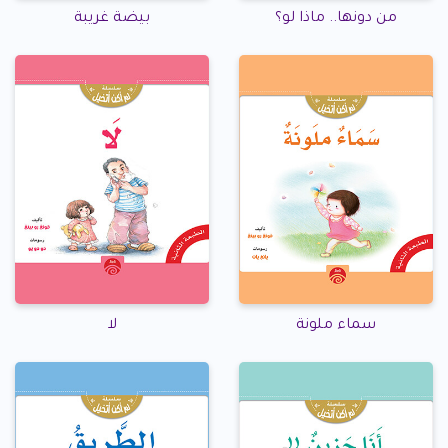
من دونها.. ماذا لو؟
بيضة غريبة
سماء ملونة
لا