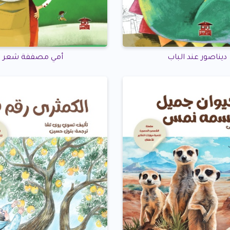
ديناصور عند الباب
أمي مصففة شعر