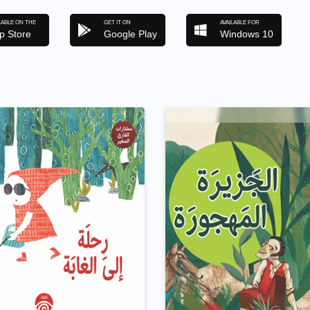
LABLE ON THE
GET IT ON
AVAILABLE FOR
p Store
Google Play
Windows 10