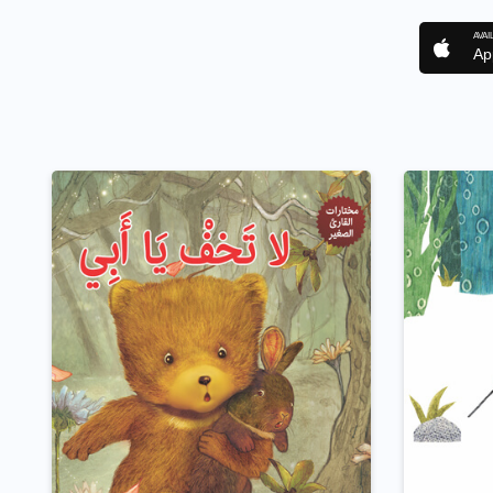
AVAI
Ap