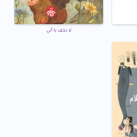
لا تخف يا أبي