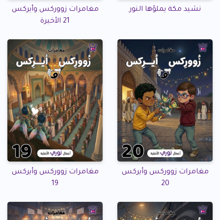
نشيد مكة يملؤها النور
مغامرات زووركس وأيركس
21 الأخيرة
مغامرات زووركس وأيركس
مغامرات زووركس وأيركس
19
20