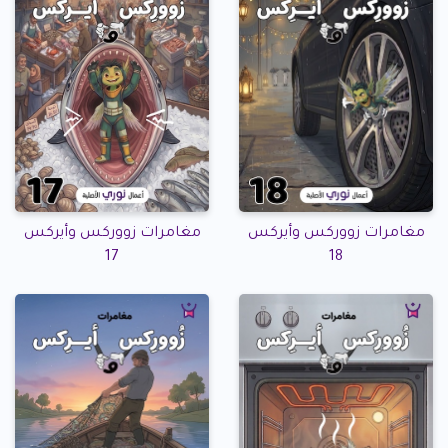
مغامرات زووركس وأيركس
مغامرات زووركس وأيركس
17
18